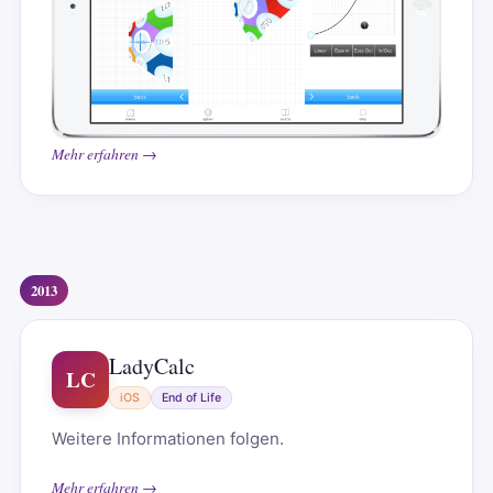
Mehr erfahren →
2013
LadyCalc
LC
iOS
End of Life
Weitere Informationen folgen.
Mehr erfahren →