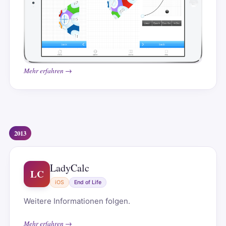
Mehr erfahren →
2013
LadyCalc
LC
iOS
End of Life
Weitere Informationen folgen.
Mehr erfahren →